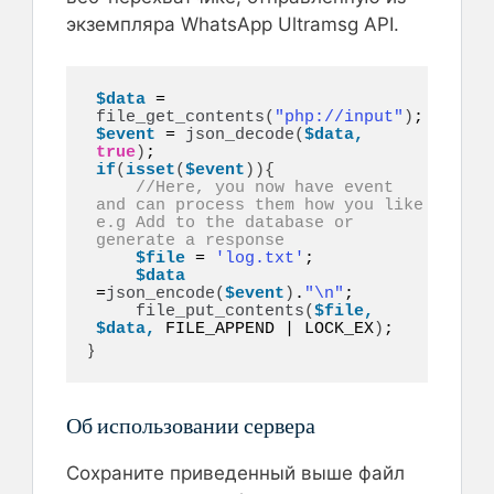
экземпляра WhatsApp Ultramsg API.
$data
 = 
file_get_contents
(
"php://input"
)
$event
 = 
json_decode
(
$data,
true
)
if
(
isset
(
$event
)){
//Here, you now have event 
and can process them how you like 
e.g Add to the database or 
generate a response
$file
 = 
'log.txt'
;  

$data
=
json_encode
(
$event
)
.
"\n"
;  

file_put_contents
(
$file,
$data,
 FILE_APPEND | LOCK_EX
)
;
}
Об использовании сервера
Сохраните приведенный выше файл