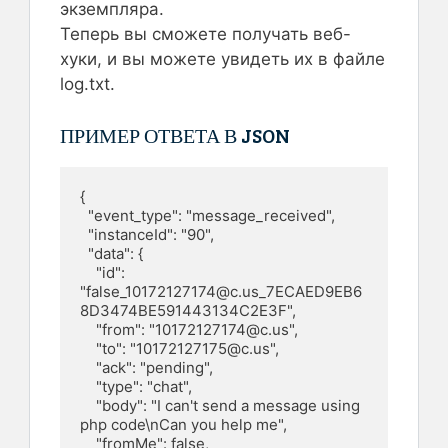
экземпляра.
Теперь вы сможете получать веб-
хуки, и вы можете увидеть их в файле
log.txt.
ПРИМЕР ОТВЕТА В JSON
{

  "event_type": "message_received",

  "instanceId": "90",

  "data": {

    "id": 
"
false_10172127174@c.us
_7ECAED9EB6
8D3474BE591443134C2E3F",

    "from": "
10172127174@c.us
",

    "to": "
10172127175@c.us
",

    "ack": "pending",

    "type": "chat",

    "body": "I can't send a message using 
php code\nCan you help me",

    "fromMe": false,
