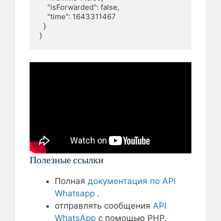
    "isForwarded": false,

    "time": 1643311467

  }

}
Полезные ссылки
Полная
документация по API
Whatsapp
.
отправлять сообщения
API
WhatsApp
с помощью PHP.