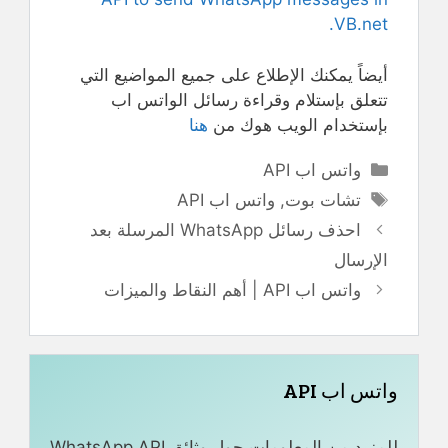
VB.net.
أيضاً يمكنك الإطلاع على جميع المواضيع التي
تتعلق بإستلام وقراءة رسائل الواتس اب
بإستخدام الويب هوك من
هنا
التصنيفات
واتس اب API
الوسوم
تشات بوت
,
واتس اب API
احذف رسائل WhatsApp المرسلة بعد
الإرسال
واتس اب API | أهم النقاط والميزات
واتس اب API
للمزيد من المعلومات حول وثائق WhatsApp API