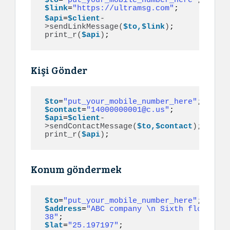
$to
=
"put_your_mobile_number_here"
$link
=
"https://ultramsg.com"
; 
$api
=
$client
-
>
sendLinkMessage
(
$to,$link
)
print_r
(
$api
)
;
Kişi Gönder
$to
=
"put_your_mobile_number_here"
$contact
=
"14000000001@c.us"
$api
=
$client
-
>
sendContactMessage
(
$to,$contact
)
print_r
(
$api
)
;
Konum göndermek
$to
=
"put_your_mobile_number_here"
$address
=
"ABC company \n Sixth floor , o
38"
$lat
=
"25.197197"