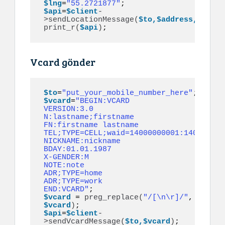
$lng
=
"55.2721877"
$api
=
$client
-
>
sendLocationMessage
(
$to,$address,$lat,$
print_r
(
$api
)
;
Vcard gönder
$to
=
"put_your_mobile_number_here"
$vcard
=
"BEGIN:VCARD

VERSION:3.0

N:lastname;firstname

FN:firstname lastname

TEL;TYPE=CELL;waid=14000000001:1400000000
NICKNAME:nickname

BDAY:01.01.1987

X-GENDER:M

NOTE:note

ADR;TYPE=home

ADR;TYPE=work

END:VCARD"
$vcard
 = 
preg_replace
(
"/[\n\r]/"
, 
"\n"
, 
$vcard
)
$api
=
$client
-
>
sendVcardMessage
(
$to,$vcard
)