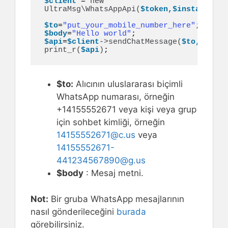
$client
 = 
new
UltraMsg\WhatsAppApi
(
$token,$instance_id
$to
=
"put_your_mobile_number_here"
$body
=
"Hello world"
$api
=
$client
->
sendChatMessage
(
$to,$body
)
print_r
(
$api
)
;
$to:
Alıcının uluslararası biçimli
WhatsApp numarası, örneğin
+14155552671 veya kişi veya grup
için sohbet kimliği, örneğin
14155552671@c.us
veya
14155552671-
441234567890@g.us
$body
: Mesaj metni.
Not:
Bir gruba WhatsApp mesajlarının
nasıl gönderileceğini
burada
görebilirsiniz.