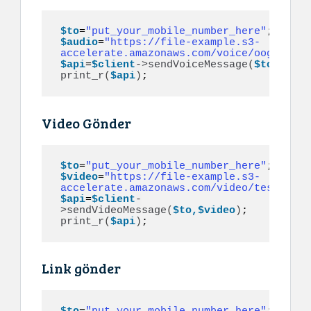
$to
=
"put_your_mobile_number_here"
$audio
=
"https://file-example.s3-
accelerate.amazonaws.com/voice/oog_examp
$api
=
$client
->
sendVoiceMessage
(
$to,$audi
print_r
(
$api
)
;
Video Gönder
$to
=
"put_your_mobile_number_here"
$video
=
"https://file-example.s3-
accelerate.amazonaws.com/video/test.mp4"
$api
=
$client
-
>
sendVideoMessage
(
$to,$video
)
print_r
(
$api
)
;
Link gönder