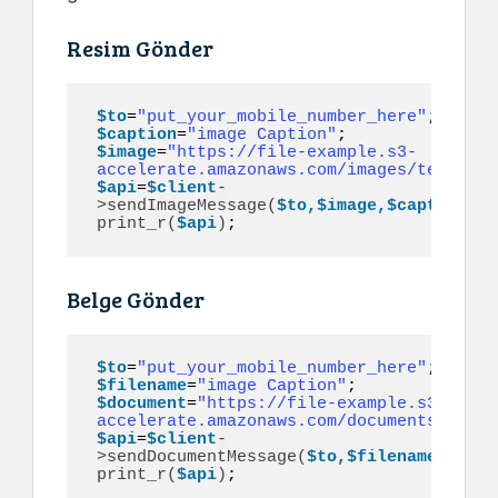
Resim Gönder
$to
=
"put_your_mobile_number_here"
$caption
=
"image Caption"
$image
=
"https://file-example.s3-
accelerate.amazonaws.com/images/test.jpg
$api
=
$client
-
>
sendImageMessage
(
$to,$image,$caption
)
print_r
(
$api
)
;
Belge Gönder
$to
=
"put_your_mobile_number_here"
$filename
=
"image Caption"
$document
=
"https://file-example.s3-
accelerate.amazonaws.com/documents/cv.pd
$api
=
$client
-
>
sendDocumentMessage
(
$to,$filename,$docu
print_r
(
$api
)
;