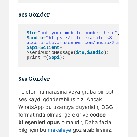
Ses Gönder
$to
=
"put_your_mobile_number_here"
$audio
=
"https://file-example.s3-
accelerate.amazonaws.com/audio/2.mp3"
$api
=
$client
-
>
sendAudioMessage
(
$to,$audio
)
print_r
(
$api
)
;
Ses Gönder
Telefon numarasına veya gruba bir ppt
ses kaydı gönderebilirsiniz, Ancak
WhatsApp bu uzantıya duyarlıdır, OGG
formatında olması gerekir ve
codec
bileşenleri
opus
olmalıdır, Daha fazla
bilgi için bu
makaleye
göz atabilirsiniz.