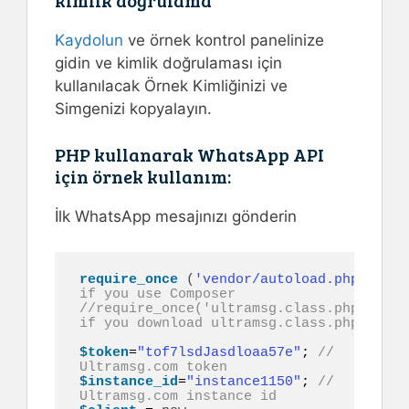
Kaydolun
ve örnek kontrol panelinize
gidin ve kimlik doğrulaması için
kullanılacak Örnek Kimliğinizi ve
Simgenizi kopyalayın.
PHP kullanarak WhatsApp API
için örnek kullanım:
İlk WhatsApp mesajınızı gönderin
require_once
(
'vendor/autoload.php'
)
; 
// 
if you use Composer
//require_once('ultramsg.class.php'); // 
if you download ultramsg.class.php
$token
=
"tof7lsdJasdloaa57e"
; 
// 
Ultramsg.com token
$instance_id
=
"instance1150"
; 
// 
Ultramsg.com instance id