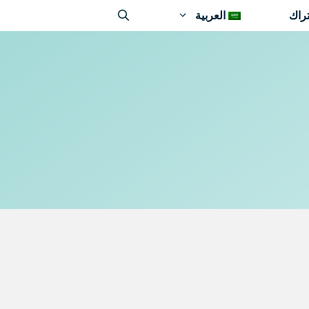
راك
العربية