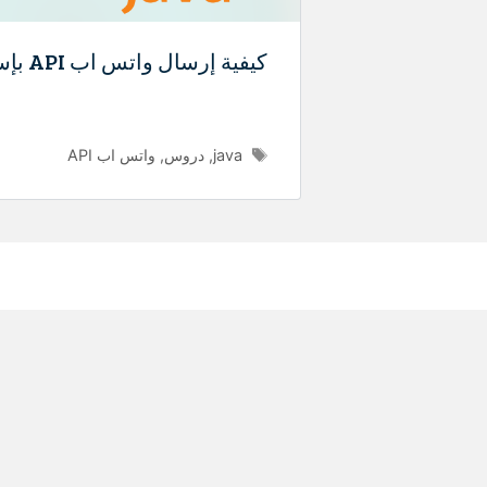
كيفية إرسال واتس اب API بإستخدام لغة جافا
الوسوم
java
,
دروس
,
واتس اب API