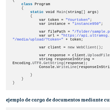
{
class
 Program

{
static
void
Main
(
string
[]
 args
)
{
var
 token = 
"Yourtoken"
;

var
 instance = 
"instance950"
;

var
 filePath = 
"/folder/sample.p
var
 url = 
"https://api.ultramsg.
"/media/upload/?token="
 + token;

var
 client = 
new
WebClient
()
;

var
 response = client.
UploadFile
string
 responseInString = 
Encoding.
UTF8
.
GetString
(
response
)
;

            Console.
WriteLine
(
responseInStri
}
}
}
ejemplo de carga de documentos mediante cu