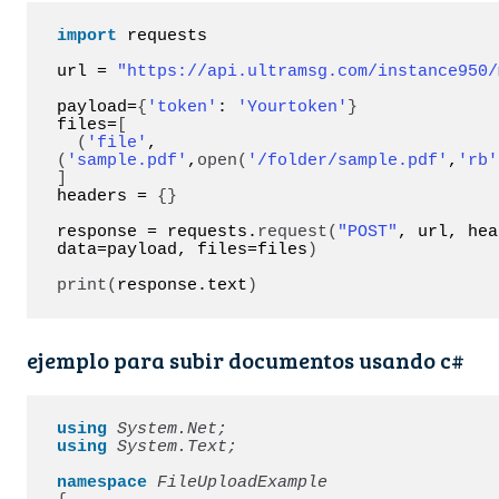
import
 requests

url = 
"https://api.ultramsg.com/instance950/
payload=
{
'token'
: 
'Yourtoken'
}
files=
[
(
'file'
,
(
'sample.pdf'
,
open
(
'/folder/sample.pdf'
,
'rb'
]
headers = 
{}
response = requests.
request
(
"POST"
, url, hea
data=payload, files=files
)
print
(
response.text
)
ejemplo para subir documentos usando c#
using 
System.Net;
using 
System.Text;
namespace 