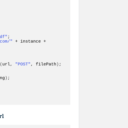
df"
;

com/"
 + instance + 
(
url, 
"POST"
, filePath
)
;

ng
)
;

rl