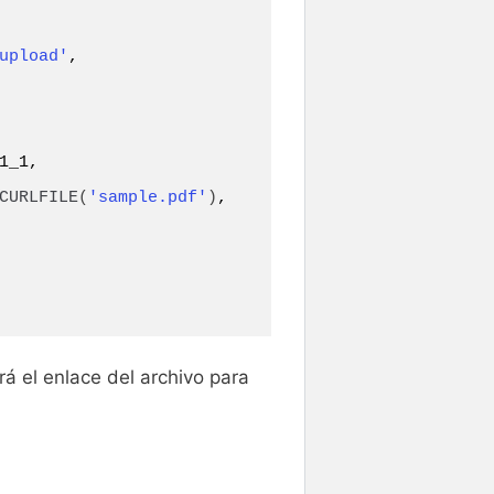
upload'
,

1_1,

CURLFILE
(
'sample.pdf'
)
, 
rá el enlace del archivo para