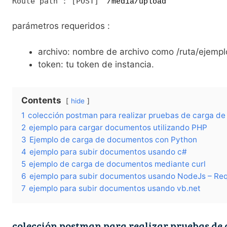
Route path : [POST]
/media/upload
parámetros requeridos :
archivo: nombre de archivo como /ruta/ejempl
token: tu token de instancia.
Contents
hide
1
colección postman para realizar pruebas de carga de
2
ejemplo para cargar documentos utilizando PHP
3
Ejemplo de carga de documentos con Python
4
ejemplo para subir documentos usando c#
5
ejemplo de carga de documentos mediante curl
6
ejemplo para subir documentos usando NodeJs – Req
7
ejemplo para subir documentos usando vb.net
colección postman para realizar pruebas de 