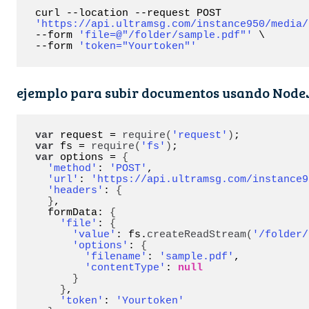
curl --location --request POST 
'https://api.ultramsg.com/instance950/media/
--form 
'file=@"/folder/sample.pdf"'
 \

--form 
'token="Yourtoken"'
ejemplo para subir documentos usando NodeJs
var
 request = 
require
(
'request'
)
var
 fs = 
require
(
'fs'
)
var
 options = 
{
'method'
: 
'POST'
,

'url'
: 
'https://api.ultramsg.com/instance9
'headers'
: 
{
}
,

  formData: 
{
'file'
: 
{
'value'
: fs.
createReadStream
(
'/folder/
'options'
: 
{
'filename'
: 
'sample.pdf'
,

'contentType'
: 
null
}
}
,

'token'
: 
'Yourtoken'