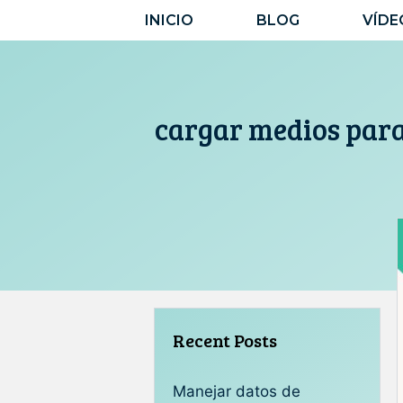
Saltar
INICIO
BLOG
VÍDE
al
contenido
cargar medios par
Recent Posts
Manejar datos de