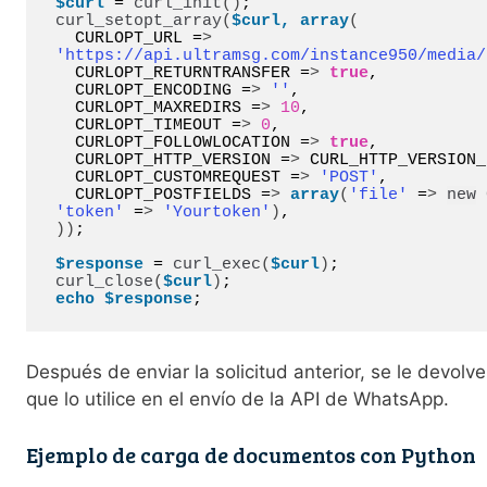
$curl
 = 
curl_init
()
curl_setopt_array
(
$curl,
array
(
  CURLOPT_URL =
>
'https://api.ultramsg.com/instance950/media/
  CURLOPT_RETURNTRANSFER =
>
true
,

  CURLOPT_ENCODING =
>
''
,

  CURLOPT_MAXREDIRS =
>
10
,

  CURLOPT_TIMEOUT =
>
0
,

  CURLOPT_FOLLOWLOCATION =
>
true
,

  CURLOPT_HTTP_VERSION =
>
 CURL_HTTP_VERSION_
  CURLOPT_CUSTOMREQUEST =
>
'POST'
,

  CURLOPT_POSTFIELDS =
>
array
(
'file'
 =
>
new
'token'
 =
>
'Yourtoken'
)
))
;

$response
 = 
curl_exec
(
$curl
)
curl_close
(
$curl
)
echo
$response
;
Después de enviar la solicitud anterior, se le devolve
que lo utilice en el envío de la API de WhatsApp.
Ejemplo de carga de documentos con Python