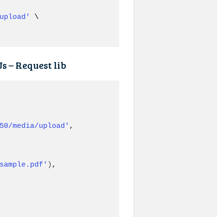
upload'
 \

 – Request lib
50/media/upload'
,

sample.pdf'
)
,
