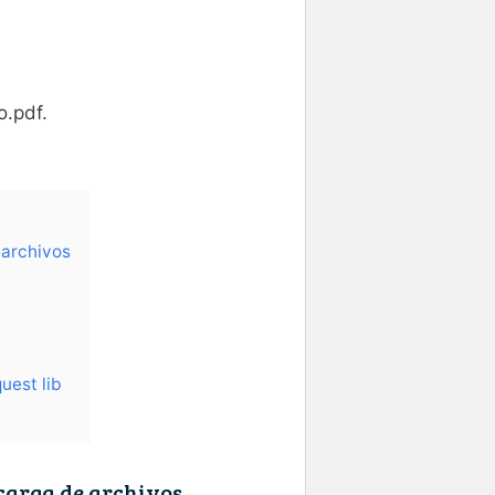
o.pdf.
 archivos
uest lib
carga de archivos