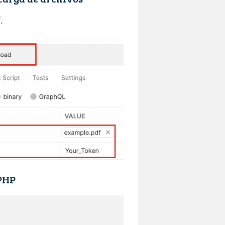
í
.
 PHP