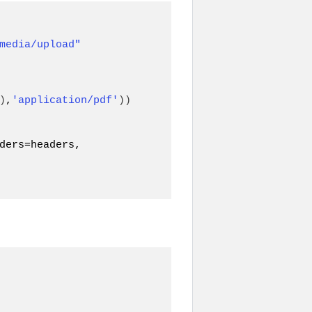
media/upload"
)
,
'application/pdf'
))
ders=headers, 