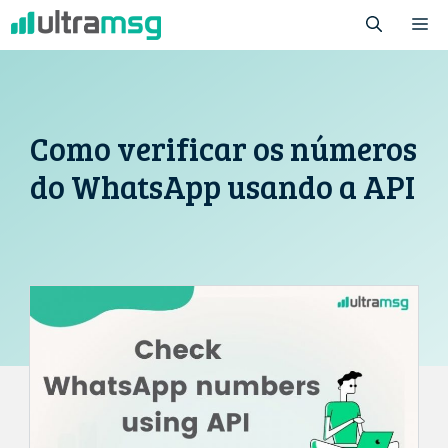
Pular
M
para
o
conteúdo
Como verificar os números
do WhatsApp usando a API