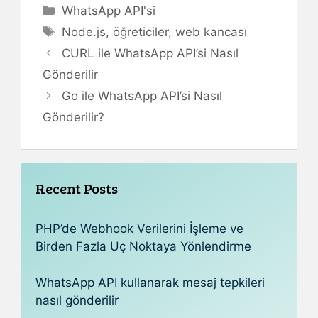
Kategoriler
WhatsApp API'si
Etiketler
Node.js
,
öğreticiler
,
web kancası
CURL ile WhatsApp API’si Nasıl
Gönderilir
Go ile WhatsApp API’si Nasıl
Gönderilir?
Recent Posts
PHP’de Webhook Verilerini İşleme ve
Birden Fazla Uç Noktaya Yönlendirme
WhatsApp API kullanarak mesaj tepkileri
nasıl gönderilir