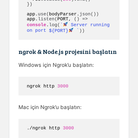
}
)
app.
use
(
bodyParser.
json
(
)
)
app.
listen
(
PORT, 
(
)
=>
console
.
log
(
`
 Server running 
on port 
${PORT}
 `
)
)
ngrok & Node.js projesini başlatın
Windows için Ngrok’u başlatın:
ngrok http 
3000
Mac için Ngrok’u başlatın:
./ngrok http 
3000