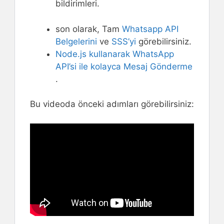
bildirimleri.
son olarak, Tam
Whatsapp API
Belgelerini
ve
SSS’yi
görebilirsiniz.
Node.js kullanarak WhatsApp
API’si ile kolayca Mesaj Gönderme
.
Bu videoda önceki adımları görebilirsiniz: