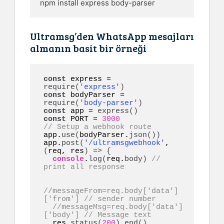
npm install express body-parser
Ultramsg’den WhatsApp mesajları
almanın basit bir örneği
const
 express = 
require
(
'express'
)
const
 bodyParser = 
require
(
'body-parser'
)
const
 app = 
express
(
)
const
 PORT = 
3000
// Setup a webhook route
app.
use
(
bodyParser.
json
(
)
)
app.
post
(
'/ultramsgwebhook'
, 
(
req, res
)
=>
{
console
.
log
(
req.
body
)
// 
print all response
//messageFrom=req.body['data']
['from'] // sender number
//messageMsg=req.body['data']
['body'] // Message text
  res.
status
(
200
)
.
end
(
)