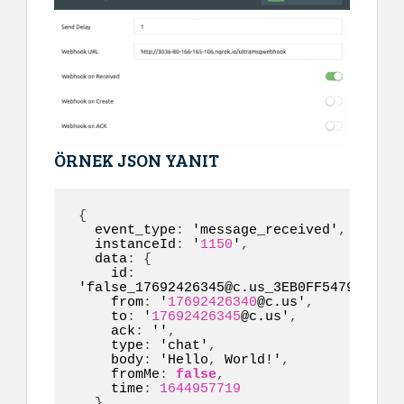
ÖRNEK JSON YANIT
{
  event_type
:
 'message_received'
,
  instanceId
:
 '
1150
'
,
  data
:
{
    id
:
'false_17692426345@c.us_3EB0FF5479070236
    from
:
 '
17692426340
@c.us'
,
    to
:
 '
17692426345
@c.us'
,
    ack
:
 ''
,
    type
:
 'chat'
,
    body
:
 'Hello
,
 World!'
,
    fromMe
:
false
,
    time
:
1644957719
}