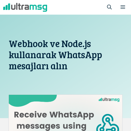
İçeriğe
M
atla
Webhook ve Node.js
kullanarak WhatsApp
mesajları alın