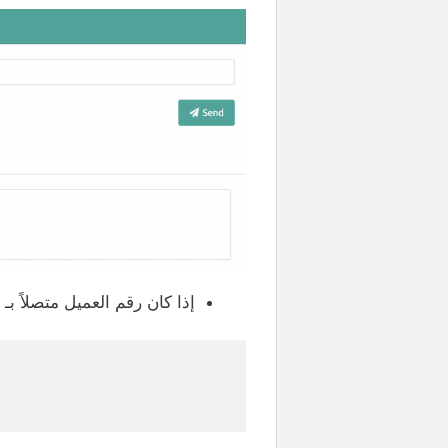
إذا كان رقم العميل متصلاً بـ Whatsapp فستتلقى هذا الرد: