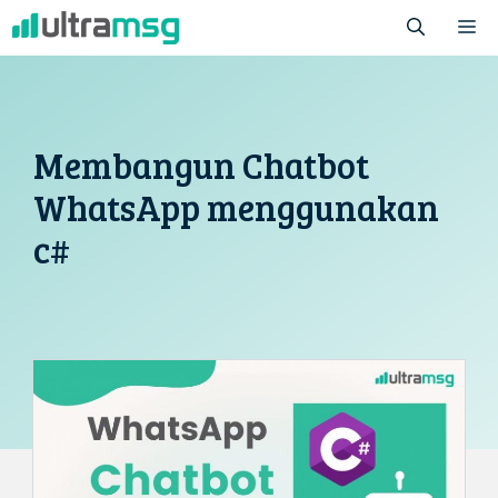
Langsung
M
ke
isi
Membangun Chatbot
WhatsApp menggunakan
c#