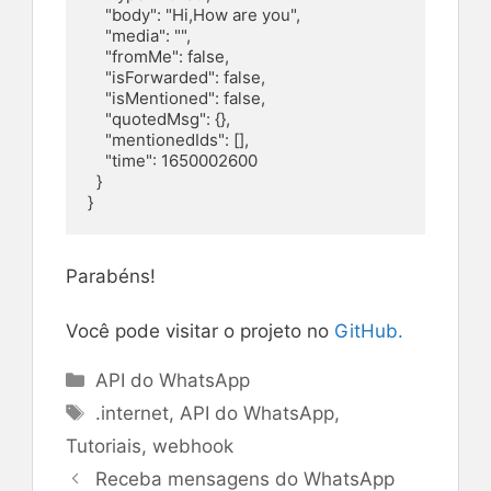
    "body": "Hi,How are you",

    "media": "",

    "fromMe": false,

    "isForwarded": false,

    "isMentioned": false,

    "quotedMsg": {},

    "mentionedIds": [],

    "time": 1650002600

  }

}
Parabéns!
Você pode visitar o projeto no
GitHub.
Categorias
API do WhatsApp
Tags
.internet
,
API do WhatsApp
,
Tutoriais
,
webhook
Receba mensagens do WhatsApp