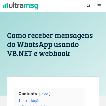
Pular
M
para
o
conteúdo
Como receber mensagens
do WhatsApp usando
VB.NET e webhook
Contents
hide
1
Introdução