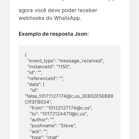
agora você deve poder receber
webhooks do WhatsApp.
Exemplo de resposta Json:
{

  "event_type": "message_received",

  "instanceId": "1150",

  "id": "",

  "referenceId": "",

  "data": {

    "id": 
"
false_10171127174@c.us
_3EB02E5EB89
Cff3FB034",

    "from": "
10122127174@c.us
",

    "to": "
10172124470@c.us
",

    "author": "",

    "pushname": "Steve",

    "ack": "",

    "type": "chat",
