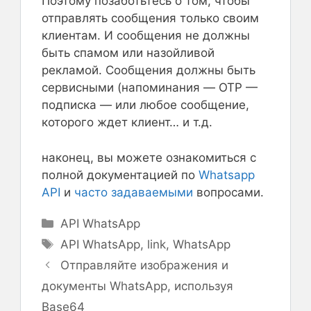
Поэтому позаботьтесь о том, чтобы
отправлять сообщения только своим
клиентам. И сообщения не должны
быть спамом или назойливой
рекламой. Сообщения должны быть
сервисными (напоминания — OTP —
подписка — или любое сообщение,
которого ждет клиент… и т.д.
наконец, вы можете ознакомиться с
полной документацией по
Whatsapp
API
и
часто задаваемыми
вопросами.
Рубрики
API WhatsApp
Метки
API WhatsApp
,
link
,
WhatsApp
Отправляйте изображения и
документы WhatsApp, используя
Base64